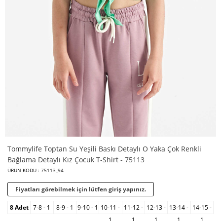
Tommylife Toptan Su Yeşili Baskı Detaylı O Yaka Çok Renkli
Bağlama Detaylı Kız Çocuk T-Shirt - 75113
ÜRÜN KODU :
75113_94
Fiyatları görebilmek için lütfen giriş yapınız.
8 Adet
7-8 - 1
8-9 - 1
9-10 - 1
10-11 -
11-12 -
12-13 -
13-14 -
14-15 -
1
1
1
1
1