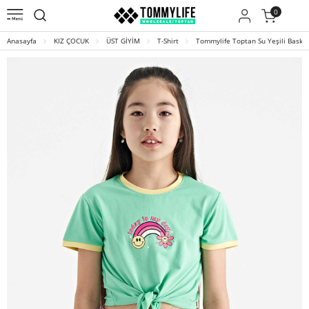
0
Anasayfa
KIZ ÇOCUK
ÜST GİYİM
T-Shirt
Tommylife Toptan Su Yeşili Baskı 