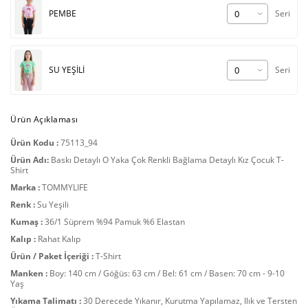
PEMBE
Seri
SU YEŞİLİ
Seri
Ürün Açıklaması
Ürün Kodu :
75113_94
Ürün Adı:
Baskı Detaylı O Yaka Çok Renkli Bağlama Detaylı Kız Çocuk T-
Shirt
Marka :
TOMMYLIFE
Renk :
Su Yeşili
Kumaş :
36/1 Süprem %94 Pamuk %6 Elastan
Kalıp :
Rahat Kalıp
Ürün / Paket İçeriği :
T-Shirt
Manken :
Boy: 140 cm / Göğüs: 63 cm / Bel: 61 cm / Basen: 70 cm - 9-10
Yaş
Yıkama Talimatı :
30 Derecede Yıkanır, Kurutma Yapılamaz, Ilık ve Tersten