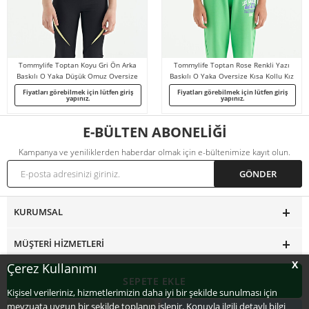
Tommylife Toptan Koyu Gri Ön Arka
Tommylife Toptan Rose Renkli Yazı
Baskılı O Yaka Düşük Omuz Oversize
Baskılı O Yaka Oversize Kısa Kollu Kız
Kısa Kollu Kız Çocuk T-Shirt - 75126
Çocuk T-Shirt - 75111
Fiyatları görebilmek için lütfen giriş
Fiyatları görebilmek için lütfen giriş
yapınız.
yapınız.
E-BÜLTEN ABONELİĞİ
Kampanya ve yeniliklerden haberdar olmak için e-bültenimize kayıt olun.
KURUMSAL
MÜŞTERI HIZMETLERI
X
Çerez Kullanımı
KATEGORILER
SEPETE EKLE
Kişisel verileriniz, hizmetlerimizin daha iyi bir şekilde sunulması için
mevzuata uygun bir şekilde toplanıp işlenir. Konuyla ilgili detaylı bilgi
ÜYELIK