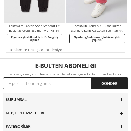
Tommylife Toptan Siyah Standart Fit
Tommylife Toptan 7-15 Yaş Jogger
Basic Kız Çocuk Eşofman Alt - 75194
Standart Kalıp Kız Çocuk Eşofman Alt
75155 Yaban Gülü
Fiyatları görebilmek için lütfen giriş
Fiyatları görebilmek için lütfen giriş
yapınız.
yapınız.
Toplam 26 ürün görüntüleniyor.
E-BÜLTEN ABONELİĞİ
Kampanya ve yeniliklerden haberdar olmak için e-bültenimize kayıt olun.
KURUMSAL
MÜŞTERI HIZMETLERI
KATEGORILER