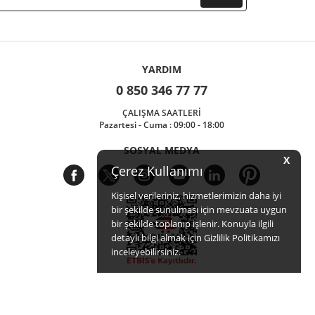
YARDIM
0 850 346 77 77
ÇALIŞMA SAATLERİ
Pazartesi - Cuma : 09:00 - 18:00
SOSYAL MEDYA
X
Çerez Kullanımı
Kişisel verileriniz, hizmetlerimizin daha iyi
bir şekilde sunulması için mevzuata uygun
bir şekilde toplanıp işlenir. Konuyla ilgili
detaylı bilgi almak için Gizlilik Politikamızı
inceleyebilirsiniz.