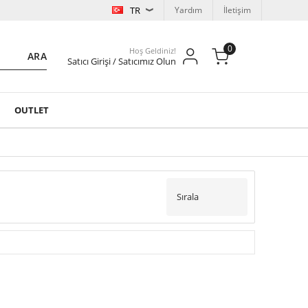
TR
Yardım
İletişim
0
Hoş Geldiniz!
ARA
Satıcı Girişi / Satıcımız Olun
OUTLET