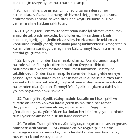
cezaları için üyeye aynen rücu hakkına sahiptir.
4.20. Tommylife, sitenin içeriğini dilediği zaman değiştirme,
kullanıcılara sağlanan herhangi bir hizmeti değiştirme ya da sona
erdirme veya Tommylife web sitesi'nde kayıtlı kullanıcı bilgi ve
verilerini silme hakkını saklı tutar.
4.21. Üye bilgileri Tommylife tarafından daha iyi hizmet verebilmek
amacı ile takip edilmektedir. Bu bilgiler gizlilik şartlarına bağlı
kalınarak, içeriği genişletilmek ve iyileştirmek amacı ile reklam vb.
konularda işbirliği yaptığı firmalarla paylaşılabilmektedir. Amaç sitenin
kullanıcılarına sunduğu deneyimi ve b2b.tommylife.com.tr internet
sitesini geliştirmektir.
4.22. Bir üyenin birden fazla hesabı olamaz. Aksi durumun tespiti
halinde sahteliği tespit edilen hesapların üyeye bildirimde
bulunmaksızın kapatılması/dondurulması tamamen Tommylife
takdirindedir. Birden fazla hesap ile sistemden kazanç elde etmeye
çalışan üyenin bu kazanımları korunmaz ve ihlal halinin birden fazla
kez vuku bulması halinde ilgili aykırılık üye sözleşmesinin esaslı ihlal
hallerinden olacağından, Tommylife'in üyelikten çıkarma dahil sair
yollara başvurma hakkı saklıdır.
4.23. Tommylife , üyelik sözleşmesinin koşullarını hiçbir şekil ve
surette ön ihbara ve/veya ihtara gerek kalmaksızın her zaman
değiştirebilir, güncelleyebilir veya iptal edebilir. Değiştirilen,
güncellenen ya da yürürlükten kaldırılan her hüküm, yayın tarihinde
tüm üyeler bakımından hüküm ifade edecektir.
4.24. Taraflar, Tommylife'e ait tüm bilgisayar kayıtlarının tek ve gerçek
münhasır delil olarak, HUMK madde 287'ye uygun şekilde esas
alınacağını ve söz konusu kayıtların bir delil sözleşmesi teşkil ettiği
hususunu kabul ve beyan eder.