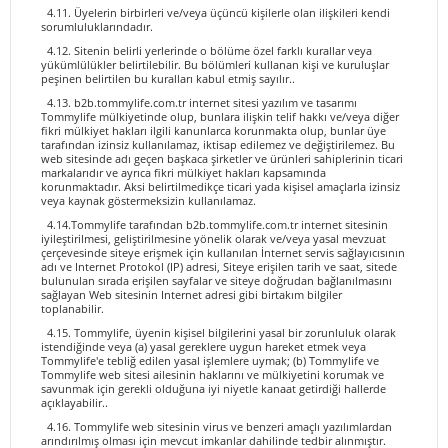
4.11. Üyelerin birbirleri ve/veya üçüncü kişilerle olan ilişkileri kendi
sorumluluklarındadır.
4.12. Sitenin belirli yerlerinde o bölüme özel farklı kurallar veya
yükümlülükler belirtilebilir. Bu bölümleri kullanan kişi ve kuruluşlar
peşinen belirtilen bu kuralları kabul etmiş sayılır..
4.13. b2b.tommylife.com.tr internet sitesi yazılım ve tasarımı
Tommylife mülkiyetinde olup, bunlara ilişkin telif hakkı ve/veya diğer
fikri mülkiyet hakları ilgili kanunlarca korunmakta olup, bunlar üye
tarafından izinsiz kullanılamaz, iktisap edilemez ve değiştirilemez. Bu
web sitesinde adı geçen başkaca şirketler ve ürünleri sahiplerinin ticari
markalarıdır ve ayrıca fikri mülkiyet hakları kapsamında
korunmaktadır. Aksi belirtilmedikçe ticari yada kişisel amaçlarla izinsiz
veya kaynak göstermeksizin kullanılamaz.
4.14.Tommylife tarafından b2b.tommylife.com.tr internet sitesinin
iyileştirilmesi, geliştirilmesine yönelik olarak ve/veya yasal mevzuat
çerçevesinde siteye erişmek için kullanılan İnternet servis sağlayıcısının
adı ve Internet Protokol (IP) adresi, Siteye erişilen tarih ve saat, sitede
bulunulan sırada erişilen sayfalar ve siteye doğrudan bağlanılmasını
sağlayan Web sitesinin Internet adresi gibi birtakım bilgiler
toplanabilir.
4.15. Tommylife, üyenin kişisel bilgilerini yasal bir zorunluluk olarak
istendiğinde veya (a) yasal gereklere uygun hareket etmek veya
Tommylife'e tebliğ edilen yasal işlemlere uymak; (b) Tommylife ve
Tommylife web sitesi ailesinin haklarını ve mülkiyetini korumak ve
savunmak için gerekli olduğuna iyi niyetle kanaat getirdiği hallerde
açıklayabilir..
4.16. Tommylife web sitesinin virus ve benzeri amaçlı yazılımlardan
arındırılmış olması için mevcut imkanlar dahilinde tedbir alınmıştır.