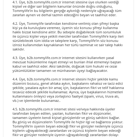
4.1. Üye, b2b.tommylife.com.tr internet sitesine üye olurken verdiği
kişisel ve diğer sair bilgilerin kanunlar önünde doğru olduğunu,
Tommylife'in bu bilgilerin gerçeğe aykırılığı nedeniyle uğrayacağı tüm
zararları aynen ve derhal tazmin edeceğini beyan ve taahhüt eder.
4.2. Üye, Tommylife tarafından kendisine verilmiş olan şifreyi başka
kişi ya da kuruluşlara veremez, üyenin söz konusu şifreyi kullanma
hakkı bizzat kendisine aittir. Bu sebeple doğabilecek tüm sorumluluk
ile üçüncü kişiler veya yetkili merciler tarafından Tommylife'e karşı ileri
sürülebilecek tüm iddia ve taleplere karşı, Tommylife'in söz konusu
izinsiz kullanımdan kaynaklanan her türlü tazminat ve sair talep hakkı
saklıdır.
4.3. Üye, b2b.tommylife.com.tr internet sitesini kullanırken yasal
mevzuat hükümlerine riayet etmeyi ve bunları ihlal etmemeyi baştan
kabul ve taahhüt eder. Aksi takdirde, doğacak tüm hukuki ve cezai
yükümlülükler tamamen ve münhasıran üyeyi bağlayacaktır.
4.4. Üye, b2b.tommylife.com.tr internet sitesini hiçbir şekilde kamu
düzenini bozucu, genel ahlaka aykırı, başkalarını rahatsız ve taciz edici
şekilde, yasalara aykırı bir amaç için, başkalarının fikri ve telif haklarına
tecavüz edecek şekilde kullanamaz. Ayrıca, üye başkalarının hizmetleri
kullanmasını önleyici veya zorlaştırıcı faaliyet (spam, virus, truva atı,
vb.) ve işlemlerde bulunamaz..
4.5. b2b.tommylife.com.tr internet sitesi ve/veya hakkında üyeler
tarafından beyan edilen, yazılan, kullanılan fikir ve düşünceler,
tamamen üyelerin kendi kişisel görüşleridir ve görüş sahibini bağlar.
Bu görüş ve düşüncelerin Tommylife ile hiçbir ilgi ve bağlantısı yoktur.
Tommylife'in üyenin beyan edeceği fikir ve görüşler nedeniyle üçüncü
kişilerin uğrayabileceği zararlardan ve üçüncü kişilerin beyan edeceği
fikir ve görüşler nedeniyle üyenin uğrayabileceği zararlardan dolayı