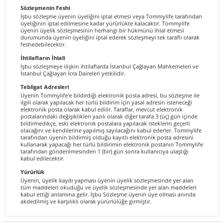
Sözleşmenin Feshi
İşbu sözleşme üyenin üyeliğini iptal etmesi veya Tommylife tarafından
üyeliğinin iptal edilmesine kadar yürürlükte kalacaktır. Tommylife
üyenin üyelik sözleşmesinin herhangi bir hükmünü ihlal etmesi
durumunda üyenin üyeliğini iptal ederek sözleşmeyi tek taraflı olarak
feshedebilecektir.
İhtilafların İhlali
İşbu sözleşmeye ilişkin ihtilaflarda İstanbul Çağlayan Mahkemeleri ve
İstanbul Çağlayan İcra Daireleri yetkilidir.
Tebligat Adresleri
Üyenin Tommylife'e bildirdiği elektronik posta adresi, bu sözleşme ile
ilgili olarak yapılacak her türlü bildirim için yasal adresin isteneceği
elektronik posta olarak kabul edilir. Taraflar, mevcut elektronik
postalarındaki değişiklikleri yazılı olarak diğer tarafa 3 (üç) gün içinde
bildirmedikçe, eski elektronik postalara yapılacak isteklerin geçerli
olacağını ve kendilerine yapılmış sayılacağını kabul ederler. Tommylife
tarafından üyenin bildirmiş olduğu kayıtlı elektronik posta adresini
kullanarak yapacağı her türlü bildirimin elektronik postanın Tommylife
tarafından gönderilmesinden 1 (bir) gün sonra kullanıcıya ulaştığı
kabul edilecektir.
Yürürlük
Üyenin, üyelik kaydı yapması üyenin üyelik sözleşmesinde yer alan
tüm maddeleri okuduğu ve üyelik sözleşmesinde yer alan maddeleri
kabul ettiği anlamına gelir. İşbu Sözleşme üyenin üye olması anında
akdedilmiş ve karşılıklı olarak yürürlülüğe girmiştir.