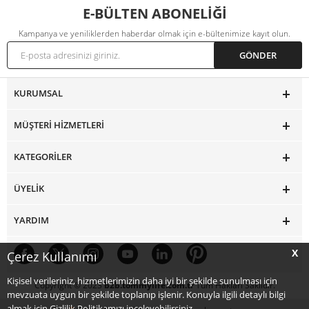
E-BÜLTEN ABONELİĞİ
Kampanya ve yeniliklerden haberdar olmak için e-bültenimize kayıt olun.
KURUMSAL
MÜŞTERI HIZMETLERI
KATEGORILER
ÜYELIK
YARDIM
X
Çerez Kullanımı
Kişisel verileriniz, hizmetlerimizin daha iyi bir şekilde sunulması için
Copyright © 2023
b2b.tommylife.com.tr
Tüm Hakları Saklıdır.
mevzuata uygun bir şekilde toplanıp işlenir. Konuyla ilgili detaylı bilgi
almak için Gizlilik Politikamızı inceleyebilirsiniz.