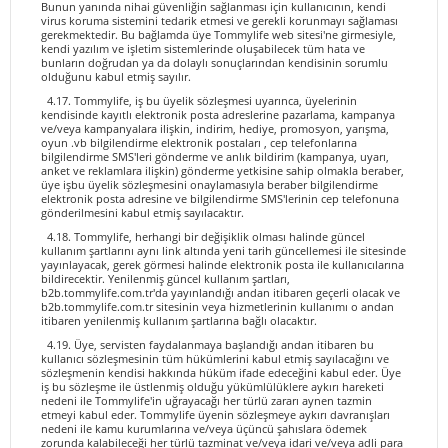
Bunun yanında nihai güvenliğin sağlanması için kullanıcının, kendi
virus koruma sistemini tedarik etmesi ve gerekli korunmayı sağlaması
gerekmektedir. Bu bağlamda üye Tommylife web sitesi'ne girmesiyle,
kendi yazılım ve işletim sistemlerinde oluşabilecek tüm hata ve
bunların doğrudan ya da dolaylı sonuçlarından kendisinin sorumlu
olduğunu kabul etmiş sayılır.
4.17. Tommylife, iş bu üyelik sözleşmesi uyarınca, üyelerinin
kendisinde kayıtlı elektronik posta adreslerine pazarlama, kampanya
ve/veya kampanyalara ilişkin, indirim, hediye, promosyon, yarışma,
oyun .vb bilgilendirme elektronik postaları , cep telefonlarına
bilgilendirme SMS'leri gönderme ve anlık bildirim (kampanya, uyarı,
anket ve reklamlara ilişkin) gönderme yetkisine sahip olmakla beraber,
üye işbu üyelik sözleşmesini onaylamasıyla beraber bilgilendirme
elektronik posta adresine ve bilgilendirme SMS'lerinin cep telefonuna
gönderilmesini kabul etmiş sayılacaktır.
4.18. Tommylife, herhangi bir değişiklik olması halinde güncel
kullanım şartlarını aynı link altında yeni tarih güncellemesi ile sitesinde
yayınlayacak, gerek görmesi halinde elektronik posta ile kullanıcılarına
bildirecektir. Yenilenmiş güncel kullanım şartları,
b2b.tommylife.com.tr'da yayınlandığı andan itibaren geçerli olacak ve
b2b.tommylife.com.tr sitesinin veya hizmetlerinin kullanımı o andan
itibaren yenilenmiş kullanım şartlarına bağlı olacaktır.
4.19. Üye, servisten faydalanmaya başlandığı andan itibaren bu
kullanıcı sözleşmesinin tüm hükümlerini kabul etmiş sayılacağını ve
sözleşmenin kendisi hakkında hüküm ifade edeceğini kabul eder. Üye
iş bu sözleşme ile üstlenmiş olduğu yükümlülüklere aykırı hareketi
nedeni ile Tommylife'in uğrayacağı her türlü zararı aynen tazmin
etmeyi kabul eder. Tommylife üyenin sözleşmeye aykırı davranışları
nedeni ile kamu kurumlarına ve/veya üçüncü şahıslara ödemek
zorunda kalabileceği her türlü tazminat ve/veya idari ve/veya adli para