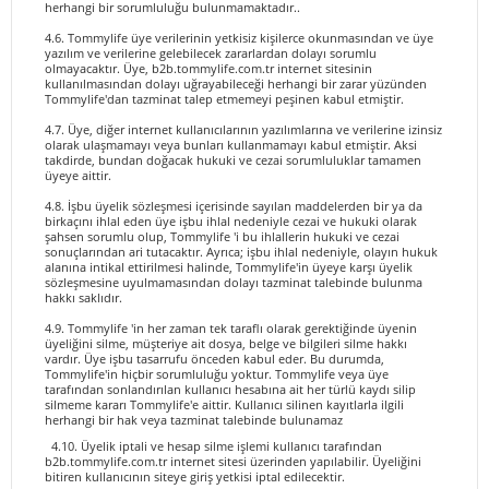
herhangi bir sorumluluğu bulunmamaktadır..
4.6. Tommylife üye verilerinin yetkisiz kişilerce okunmasından ve üye
yazılım ve verilerine gelebilecek zararlardan dolayı sorumlu
olmayacaktır. Üye, b2b.tommylife.com.tr internet sitesinin
kullanılmasından dolayı uğrayabileceği herhangi bir zarar yüzünden
Tommylife'dan tazminat talep etmemeyi peşinen kabul etmiştir.
4.7. Üye, diğer internet kullanıcılarının yazılımlarına ve verilerine izinsiz
olarak ulaşmamayı veya bunları kullanmamayı kabul etmiştir. Aksi
takdirde, bundan doğacak hukuki ve cezai sorumluluklar tamamen
üyeye aittir.
4.8. İşbu üyelik sözleşmesi içerisinde sayılan maddelerden bir ya da
birkaçını ihlal eden üye işbu ihlal nedeniyle cezai ve hukuki olarak
şahsen sorumlu olup, Tommylife 'i bu ihlallerin hukuki ve cezai
sonuçlarından ari tutacaktır. Ayrıca; işbu ihlal nedeniyle, olayın hukuk
alanına intikal ettirilmesi halinde, Tommylife'in üyeye karşı üyelik
sözleşmesine uyulmamasından dolayı tazminat talebinde bulunma
hakkı saklıdır.
4.9. Tommylife 'in her zaman tek taraflı olarak gerektiğinde üyenin
üyeliğini silme, müşteriye ait dosya, belge ve bilgileri silme hakkı
vardır. Üye işbu tasarrufu önceden kabul eder. Bu durumda,
Tommylife'in hiçbir sorumluluğu yoktur. Tommylife veya üye
tarafından sonlandırılan kullanıcı hesabına ait her türlü kaydı silip
silmeme kararı Tommylife'e aittir. Kullanıcı silinen kayıtlarla ilgili
herhangi bir hak veya tazminat talebinde bulunamaz
4.10. Üyelik iptali ve hesap silme işlemi kullanıcı tarafından
b2b.tommylife.com.tr internet sitesi üzerinden yapılabilir. Üyeliğini
bitiren kullanıcının siteye giriş yetkisi iptal edilecektir.