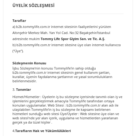
ÜYELIK SÖZLEŞMESI
Taraflar
a) b2b.tommylife.com.tr internet sitesinin faaliyetlerini yürüten
Altınşehir Merkez Mah. Yan Yol Cad. No:32 Başakşehir/İstanbul
adresinde mukim
Tommy Life Spor Giyim San. ve Tic. A.Ş.
b) b2b.tommylife.com.tr internet sitesine üye olan internet kullanıcısı
("Üye").
Sözleşmenin Konusu
İşbu Sözleşme'nin konusu Tommylife'in sahip olduğu
b2b.tommylife.com.tr internet sitesinin genel kullanım şartları,
kurallar, üyenin faydalanma şartlarının ve yasal sorumlulukların
belirlenmesidir.
3.
Tanımlar
Hizmet/Hizmetler : Üyelerin iş bu sözleşme içerisinde tanımlı olan iş ve
işlemlerini gerçekleştirmek amacıyla Tommylife tarafından ortaya
konulan uygulamalar. Web Sitesi : b2b.tommylife.com.tr alan adı ile
ulaşılabilen Tommylife'in iş bu sözleşme ile kapsamı belirlenen
hizmetleri sunduğu web sitesi Üye/Üyeler : Web sitesine üye olan ve
web sitesi'nde yer alan içerik, uygulama ve hizmetlerden yararlanan
gerçek ya da tüzel kişiler .
4.
Tarafların Hak ve Yükümlülükleri