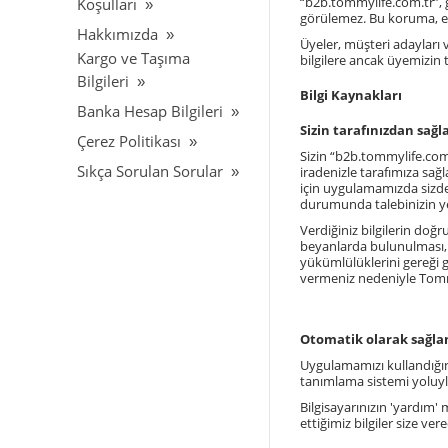
“
b2b.tommylife.com.tr
”,
Koşulları
görülemez. Bu koruma, e-po
Hakkımızda
Üyeler, müşteri adayları v
Kargo ve Taşıma
bilgilere ancak üyemizin 
Bilgileri
Bilgi Kaynakları
Banka Hesap Bilgileri
Sizin tarafınızdan sağl
Çerez Politikası
Sizin “
b2b.tommylife.com
Sıkça Sorulan Sorular
iradenizle tarafımıza sağl
için uygulamamızda sizden
durumunda talebinizin ye
Verdiğiniz bilgilerin doğr
beyanlarda bulunulması, ta
yükümlülüklerini gereği g
vermeniz nedeniyle Tommy
Otomatik olarak sağlan
Uygulamamızı kullandığını
tanımlama sistemi yoluyla
Bilgisayarınızın 'yardım'
ettiğimiz bilgiler size ve