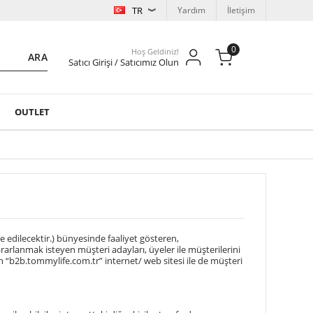
TR
Yardım
İletişim
0
Hoş Geldiniz!
ARA
Satıcı Girişi / Satıcımız Olun
OUTLET
 edilecektir.) bünyesinde faaliyet gösteren,
arlanmak isteyen müşteri adayları, üyeler ile müşterilerini
n “b2b.tommylife.com.tr” internet/ web sitesi ile de müşteri