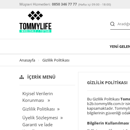
Müşteri Hizmetleri:
0850 346 77 77
(Hafta içi 09:00 - 18:00)
YENİ GELE
Anasayfa
Gizlilik Politikası
İÇERIK MENÜ
GIZLILIK POLITIKASI
Kişisel Verilerin
Bu Gizlilik Politikası
Tommy
Korunması
b2b.tommylife.com.tr isim
kapsamaktadır. Tommylife,
Gizlilik Politikası
bilgilerinin güvenliği oda
Üyelik Sözleşmesi
Bilgilerin Kullanılmas
Garanti ve İade