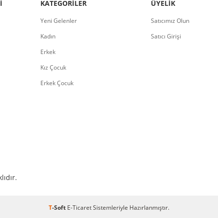
I
KATEGORILER
ÜYELIK
Yeni Gelenler
Satıcımız Olun
Kadın
Satıcı Girişi
Erkek
Kız Çocuk
Erkek Çocuk
lıdır.
T
-Soft
E-Ticaret
Sistemleriyle Hazırlanmıştır.