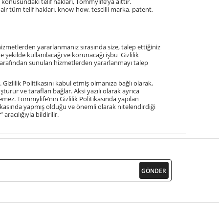
 konusundaki telif hakları, Tommylife’ya aittir.
dair tüm telif hakları, know-how, tescilli marka, patent,
izmetlerden yararlanmanız sırasında size, talep ettiğiniz
e şekilde kullanılacağı ve korunacağı işbu 'Gizlilik
 tarafından sunulan hizmetlerden yararlanmayı talep
zlilik Politikasını kabul etmiş olmanıza bağlı olarak,
turur ve tarafları bağlar. Aksi yazılı olarak ayrıca
mez. Tommylife’nın Gizlilik Politikasında yapılan
tikasında yapmış olduğu ve önemli olarak nitelendirdiği
r
” aracılığıyla bildirilir.