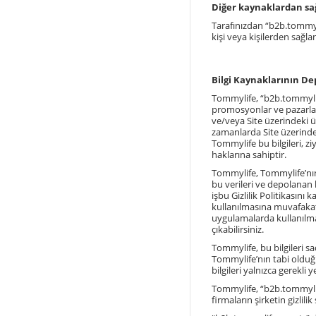
Diğer kaynaklardan sağ
Tarafınızdan “
b2b.tommyl
kişi veya kişilerden sağlan
Bilgi Kaynaklarının De
Tommylife, “
b2b.tommyli
promosyonlar ve pazarlama 
ve/veya Site üzerindeki üy
zamanlarda Site üzerinde s
Tommylife bu bilgileri, ziy
haklarına sahiptir.
Tommylife, Tommylife’nın i
bu verileri ve depolanan b
işbu Gizlilik Politikasını 
kullanılmasına muvafakat 
uygulamalarda kullanılma
çıkabilirsiniz.
Tommylife, bu bilgileri sa
Tommylife’nın tabi olduğ
bilgileri yalnızca gerekli 
Tommylife, “b2b.tommylife
firmaların şirketin gizlili