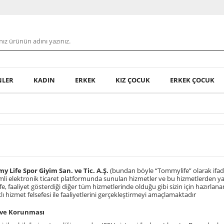
NLER
KADIN
ERKEK
KIZ ÇOCUK
ERKEK ÇOCUK
 Life Spor Giyim San. ve Tic. A.Ş.
(bundan böyle “Tommylife” olarak ifade
li elektronik ticaret platformunda sunulan hizmetler ve bu hizmetlerden yar
 faaliyet gösterdiği diğer tüm hizmetlerinde olduğu gibi sizin için hazırlana
klı hizmet felsefesi ile faaliyetlerini gerçekleştirmeyi amaçlamaktadır
ı ve Korunması