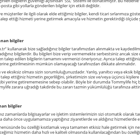
 girilen bilgilerin güvenliği açısından 'SSL' sistemi ile donatılmıştır. Bu nedenle 
sta gibi yollarla gönderilen bilgiler için etkili değildir.
e müşteriler ile ilgili olarak elde ettiğimiz bilgiler, kendi ticari sırlarımıza 
talep ettiği hizmeti yerine getirmek amacıyla ve hizmetin gerektirdiği ölçüde 
anan bilgiler
.tr
” kullanarak bize sağladığınız bilgiler tarafımızdan alınmakta ve kaydedil
adığınız bilgilerdir. Bu bilgileri bize verip vermemekte serbestsiniz ancak siz
 talep edilen bilgilerin tamamını vermenizi öneriyoruz. Ayrıca talep ettiğini
rine getirilmesinin mümkün olamayacağı tarafınızdan dikkate alınmalıdır.
u ve eksiksiz olması sizin sorumluluğunuzdadır. Yanlış, yanıltıcı veya eksik bilgi
lep ettiğiniz hizmetin geçerliliğini, şirketimizin size ve/veya üçüncü kişilere
ibi yerine getirememesine sebep olabilir. Böyle bir durumda Tommylife hiç bir
life zarara uğradığı takdirde bu zararı tazmin yükümlülüğü tarafınıza aittir
an bilgiler
z zamanlarda bilgisayarlar ve işletim sistemlerimizin sizi otomatik olarak t
 daha önce uygulamamıza yaptığınız ziyaretlerde ve aldığınız hizmetlerde elde
 menüsünde bu özelliği kısıtlamak veya tamamen etkisiz hale getirmek için ne 
receğimiz hizmetin daha hızlı ve kaliteli olmasında kullanılacağından bu özelliği