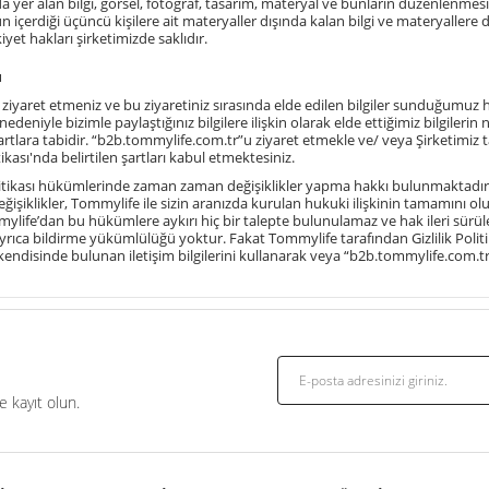
da yer alan bilgi, görsel, fotoğraf, tasarım, materyal ve bunların düzenlenmesi
un içerdiği üçüncü kişilere ait materyaller dışında kalan bilgi ve materyallere 
yet hakları şirketimizde saklıdır.
ı
 ziyaret etmeniz ve bu ziyaretiniz sırasında elde edilen bilgiler sunduğumuz h
deniyle bizimle paylaştığınız bilgilere ilişkin olarak elde ettiğimiz bilgilerin n
rtlara tabidir. “
b2b.tommylife.com.tr
”u ziyaret etmekle ve/ veya Şirketimiz
tikası'nda belirtilen şartları kabul etmektesiniz.
litikası hükümlerinde zaman zaman değişiklikler yapma hakkı bulunmaktadır. Gi
ğişiklikler, Tommylife ile sizin aranızda kurulan hukuki ilişkinin tamamını oluş
ylife’dan bu hükümlere aykırı hiç bir talepte bulunulamaz ve hak ileri sürüle
a ayrıca bildirme yükümlülüğü yoktur. Fakat Tommylife tarafından Gizlilik Poli
n kendisinde bulunan iletişim bilgilerini kullanarak veya “
b2b.tommylife.com.t
 kayıt olun.