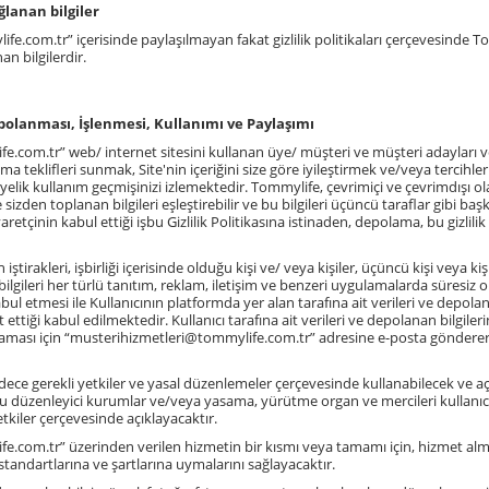
lanan bilgiler
ife.com.tr
” içerisinde paylaşılmayan fakat gizlilik politikaları çerçevesinde
an bilgilerdir.
polanması, İşlenmesi, Kullanımı ve Paylaşımı
fe.com.tr
” web/ internet sitesini kullanan üye/ müşteri ve müşteri adayları 
teklifleri sunmak, Site'nin içeriğini size göre iyileştirmek ve/veya tercihleri
elik kullanım geçmişinizi izlemektedir. Tommylife, çevrimiçi ve çevrimdışı olar
izden toplanan bilgileri eşleştirebilir ve bu bilgileri üçüncü taraflar gibi başka
aretçinin kabul ettiği işbu Gizlilik Politikasına istinaden, depolama, bu gizlili
ştirakleri, işbirliği içerisinde olduğu kişi ve/ veya kişiler, üçüncü kişi veya
ilgileri her türlü tanıtım, reklam, iletişim ve benzeri uygulamalarda süresiz o
kabul etmesi ile Kullanıcının platformda yer alan tarafına ait verileri ve depolana
ettiği kabul edilmektedir. Kullanıcı tarafına ait verileri ve depolanan bilgile
ması için “musterihizmetleri@tommylife.com.tr” adresine e-posta gönderer
dece gerekli yetkiler ve yasal düzenlemeler çerçevesinde kullanabilecek ve açıkla
u düzenleyici kurumlar ve/veya yasama, yürütme organ ve mercileri kullanıcı 
yetkiler çerçevesinde açıklayacaktır.
.com.tr” üzerinden verilen hizmetin bir kısmı veya tamamı için, hizmet alma
k standartlarına ve şartlarına uymalarını sağlayacaktır.