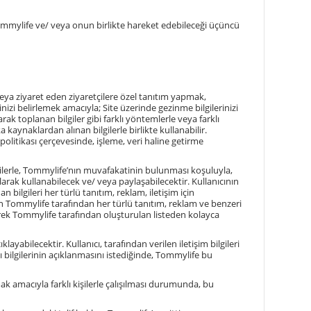
 Tommylife ve/ veya onun birlikte hareket edebileceği üçüncü
veya ziyaret eden ziyaretçilere özel tanıtım yapmak,
nizi belirlemek amacıyla; Site üzerinde gezinme bilgilerinizi
ak toplanan bilgiler gibi farklı yöntemlerle veya farklı
 kaynaklardan alınan bilgilerle birlikte kullanabilir.
k politikası çerçevesinde, işleme, veri haline getirme
 kişilerle, Tommylife’nın muvafakatinin bulunması koşuluyla,
larak kullanabilecek ve/ veya paylaşabilecektir. Kullanıcının
n bilgileri her türlü tanıtım, reklam, iletişim için
rin Tommylife tarafından her türlü tanıtım, reklam ve benzeri
ek Tommylife tarafından oluşturulan listeden kolayca
yabilecektir. Kullanıcı, tarafından verilen iletişim bilgileri
bilgilerinin açıklanmasını istediğinde, Tommylife bu
k amacıyla farklı kişilerle çalışılması durumunda, bu