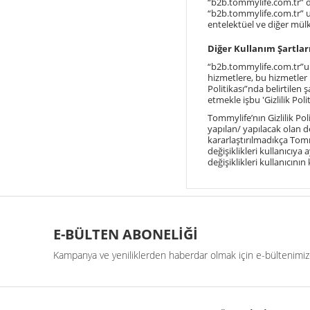
“
b2b.tommylife.com.tr
” 
“
b2b.tommylife.com.tr
” 
entelektüel ve diğer mülki
Diğer Kullanım Şartlar
“
b2b.tommylife.com.tr
”u
hizmetlere, bu hizmetler ne
Politikası”nda belirtilen şa
etmekle işbu 'Gizlilik Poli
Tommylife’nın Gizlilik Po
yapılan/ yapılacak olan de
kararlaştırılmadıkça Tomm
değişiklikleri kullanıcıy
değişiklikleri kullanıcını
E-BÜLTEN ABONELİĞİ
Kampanya ve yeniliklerden haberdar olmak için e-bültenimize