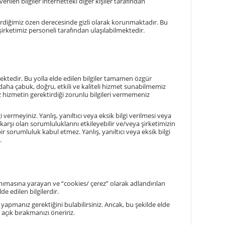
verilen bilgiler internetteki diğer kişiler tarafından
gösterdiğimiz özen derecesinde gizli olarak korunmaktadır. Bu
şirketimiz personeli tarafından ulaşılabilmektedir.
mektedir. Bu yolla elde edilen bilgiler tamamen özgür
e daha çabuk, doğru, etkili ve kaliteli hizmet sunabilmemiz
z hizmetin gerektirdiği zorunlu bilgileri vermemeniz
 vermeyiniz. Yanlış, yanıltıcı veya eksik bilgi verilmesi veya
 karşı olan sorumluluklarını etkileyebilir ve/veya şirketimizin
 sorumluluk kabul etmez. Yanlış, yanıltıcı veya eksik bilgi
.
anımasına yarayan ve “cookies/ çerez” olarak adlandırılan
 edilen bilgilerdir.
yapmanız gerektiğini bulabilirsiniz. Ancak, bu şekilde elde
 açık bırakmanızı öneririz.