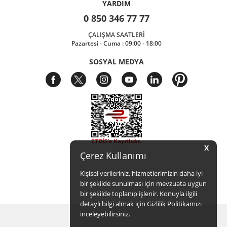
YARDIM
0 850 346 77 77
ÇALIŞMA SAATLERİ
Pazartesi - Cuma : 09:00 - 18:00
SOSYAL MEDYA
X
Çerez Kullanımı
Kişisel verileriniz, hizmetlerimizin daha iyi
bir şekilde sunulması için mevzuata uygun
bir şekilde toplanıp işlenir. Konuyla ilgili
detaylı bilgi almak için Gizlilik Politikamızı
inceleyebilirsiniz.