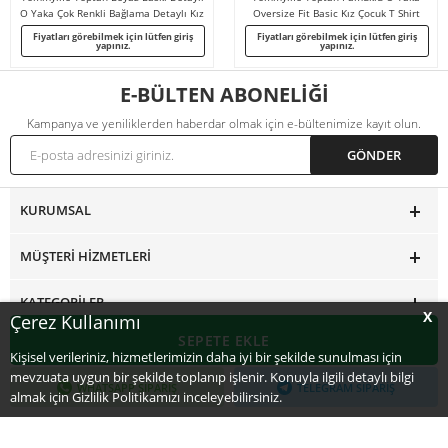
O Yaka Çok Renkli Bağlama Detaylı Kız
Oversize Fit Basic Kız Çocuk T Shirt
Çocuk T-Shirt - 75113
75178 Beyaz
Fiyatları görebilmek için lütfen giriş
Fiyatları görebilmek için lütfen giriş
yapınız.
yapınız.
E-BÜLTEN ABONELİĞİ
Kampanya ve yeniliklerden haberdar olmak için e-bültenimize kayıt olun.
KURUMSAL
MÜŞTERI HIZMETLERI
KATEGORILER
X
Çerez Kullanımı
SEPETE EKLE
ÜYELIK
Kişisel verileriniz, hizmetlerimizin daha iyi bir şekilde sunulması için
mevzuata uygun bir şekilde toplanıp işlenir. Konuyla ilgili detaylı bilgi
WHATSAPP SIPARIŞ
TELEGRAM SIPARIŞ
YARDIM
almak için Gizlilik Politikamızı inceleyebilirsiniz.