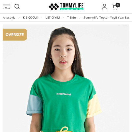
0
Anasayfa
KIZ ÇOCUK
ÜST GİYİM
T-Shirt
Tommylife Toptan Yeşil Yazı Baskı