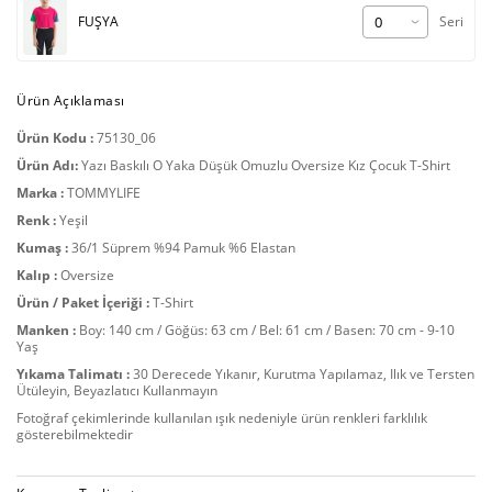
FUŞYA
Seri
Ürün Açıklaması
Ürün Kodu :
75130_06
Ürün Adı:
Yazı Baskılı O Yaka Düşük Omuzlu Oversize Kız Çocuk T-Shirt
Marka :
TOMMYLIFE
Renk :
Yeşil
Kumaş :
36/1 Süprem %94 Pamuk %6 Elastan
Kalıp :
Oversize
Ürün / Paket İçeriği :
T-Shirt
Manken :
Boy: 140 cm / Göğüs: 63 cm / Bel: 61 cm / Basen: 70 cm - 9-10
Yaş
Yıkama Talimatı :
30 Derecede Yıkanır, Kurutma Yapılamaz, Ilık ve Tersten
Ütüleyin, Beyazlatıcı Kullanmayın
Fotoğraf çekimlerinde kullanılan ışık nedeniyle ürün renkleri farklılık
gösterebilmektedir