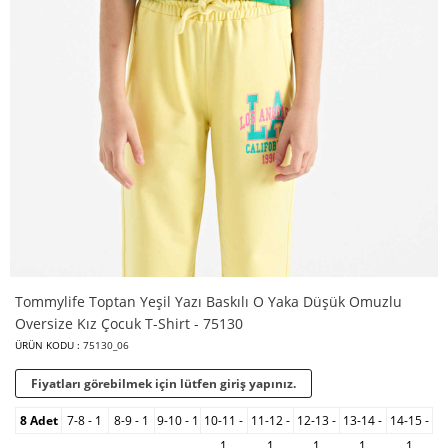
Tommylife Toptan Yeşil Yazı Baskılı O Yaka Düşük Omuzlu
Oversize Kız Çocuk T-Shirt - 75130
ÜRÜN KODU :
75130_06
Fiyatları görebilmek için lütfen giriş yapınız.
8 Adet
7-8 - 1
8-9 - 1
9-10 - 1
10-11 -
11-12 -
12-13 -
13-14 -
14-15 -
1
1
1
1
1