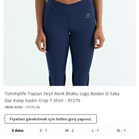
Tommylife Toptan Yeşil Renk Bloklu Logo Baskılı O Yaka
Dar Kalıp Kadın Crop T-Shirt - 97270
ÜRÜN KODU :
97270_06
Fiyatları görebilmek için lütfen giriş yapınız.
5 Adet
S - 1
M - 2
L - 1
XL - 1