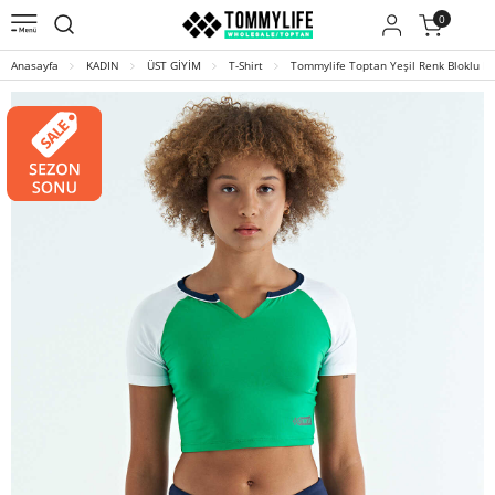
0
Anasayfa
KADIN
ÜST GİYİM
T-Shirt
Tommylife Toptan Yeşil Renk Bloklu Log