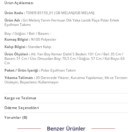
Ürün Açıklaması
Ürün Kodu :
T09ER-85159_01|GB MELANJ/GB MELANJ
Ürün Adı :
Gri Melanj Yarım Fermuar Dik Yaka Lastik Paça Polar Erkek
Eşofman Takımı
Boy: / Göğüs: / Bel: / Basen: -
Kumaş Bilgisi :
%100 Polyester
Kalıp Bilgisi :
Standart Kalıp
Ürün Ölçüleri :
Alt: Yan Boy Kemer Dahil S Beden: 101 Cm / Bel: 35 Cm /
Basen: 51 Cm / Üst: Omuzdan Boy: 70,5 Cm / Göğüs: 57 Cm / Kol Boyu: 63
Cm
Paket / Ürün İçeriği :
Polar Eşofman Takım
Yıkama Talimatı :
30 Derecede Yıkanır, Kurutma Yapılamaz, Ilık ve Tersten
Ütüleyin, Beyazlatıcı Kullanmayın
Kargo ve Teslimat
Ödeme Seçenekleri
Yorumlar
(0)
Benzer Ürünler