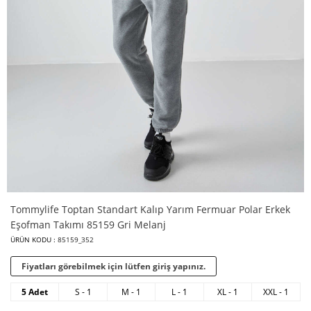
Tommylife Toptan Standart Kalıp Yarım Fermuar Polar Erkek
Eşofman Takımı 85159 Gri Melanj
ÜRÜN KODU :
85159_352
Fiyatları görebilmek için lütfen giriş yapınız.
5 Adet
S - 1
M - 1
L - 1
XL - 1
XXL - 1