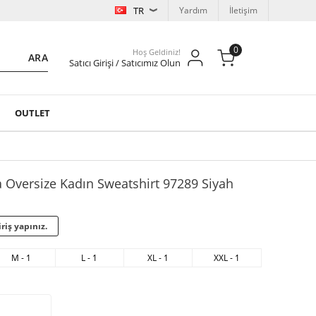
TR
Yardım
İletişim
0
Hoş Geldiniz!
ARA
Satıcı Girişi / Satıcımız Olun
OUTLET
 Oversize Kadın Sweatshirt 97289 Siyah
riş yapınız.
M - 1
L - 1
XL - 1
XXL - 1