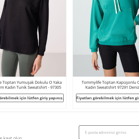
ife Toptan Kapüşonlu Oversize
Tommylife Toptan Kapüşonlu Sta
n Sweatshirt 97291 Deniz Yeşili
Fermuarlı Kadın Polar Sweatsh
Koyu Gri
 görebilmek için lütfen giriş yapınız.
Fiyatları görebilmek için lütfen g
 kayıt olun.