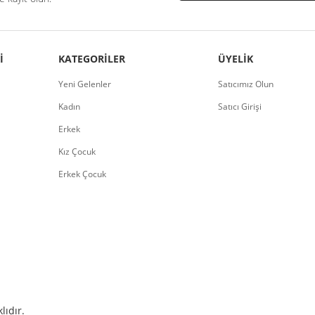
I
KATEGORILER
ÜYELIK
Yeni Gelenler
Satıcımız Olun
Kadın
Satıcı Girişi
Erkek
Kız Çocuk
Erkek Çocuk
lıdır.