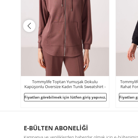
ulu
Tommylife Toptan Yumuşak Dokulu O Yaka
Tommyl
shirt -
Rahat Form Kadın Tunik Sweatshirt - 97305
Kadı
Siyah
yapınız.
Fiyatları görebilmek için lütfen giriş yapınız.
Fiyatları
E-BÜLTEN ABONELİĞİ
Kampanya ve yeniliklerden haberdar olmak için e-bültenimize