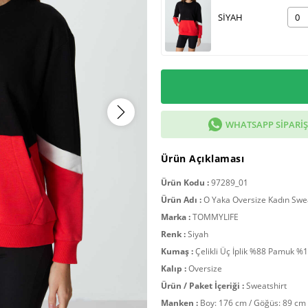
SİYAH
WHATSAPP SIPARIŞ
Ürün Açıklaması
Ürün Kodu :
97289_01
Ürün Adı :
O Yaka Oversize Kadın Swea
Marka :
TOMMYLIFE
Renk :
Siyah
Kumaş :
Çelikli Üç İplik %88 Pamuk %1
Kalıp :
Oversize
Ürün / Paket İçeriği :
Sweatshirt
Manken :
Boy: 176 cm / Göğüs: 89 cm 