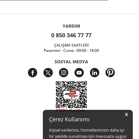
YARDIM
0 850 346 77 77
ÇALIŞMA SAATLERİ
Pazartesi - Cuma : 09:00 - 18:00
SOSYAL MEDYA
X
Çerez Kullanımı
Kişisel verileriniz, hizmetlerimizin daha iyi
bir şekilde sunulması için mevzuata uygun