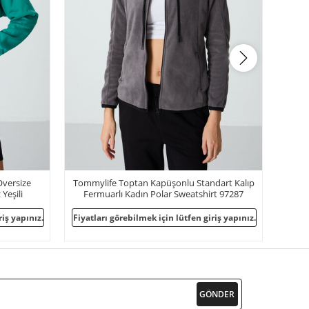
ndart Kalıp
Tommylife Toptan Kapüşonlu Oversize
irt 97287
Kadın Polar Sweatshirt 97286 Siyah
iriş yapınız.
Fiyatları görebilmek için lütfen giriş yapınız.