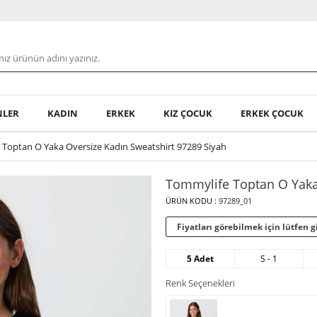
NLER
KADIN
ERKEK
KIZ ÇOCUK
ERKEK ÇOCUK
Toptan O Yaka Oversize Kadın Sweatshirt 97289 Siyah
Tommylife Toptan O Yaka
ÜRÜN KODU :
97289_01
Fiyatları görebilmek için lütfen gi
5 Adet
S - 1
Renk Seçenekleri