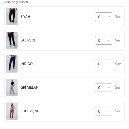
Renk Seçenekleri
SİYAH
Seri
LACİVERT
Seri
İNDİGO
Seri
GRİ MELANJ
Seri
SOFT VİŞNE
Seri