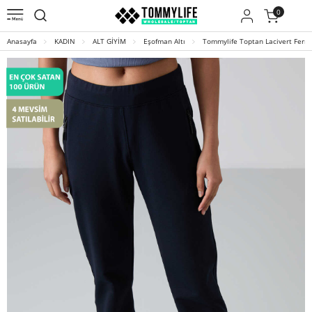
0
Anasayfa
KADIN
ALT GİYİM
Eşofman Altı
Tommylife Toptan Lacivert Fermu