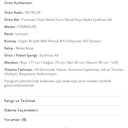
Ürün Açıklaması
Ürün Kodu :
94195_04
Ürün Adı :
Fermuar Cepli Rahat Form Klasik Paça Kadın Eşofman Alt
Marka :
TOMMYLIFE
Renk :
Lacivert
Kumaş :
Süper İki İplik %80 Pamuk %15 Polyester %5 Elastan
Kalıp :
Rahat Kalıp
Ürün / Paket İçeriği :
Eşofman Alt
Manken :
Boy: 177 cm / Göğüs: 79 cm / Bel: 60 cm / Basen: 89 cm - S/36
Yıkama Talimatı :
30 Derecede Yıkanır, Kurutma Yapılamaz, Ilık ve Tersten
Ütüleyin, Beyazlatıcı Kullanmayın
Fotoğraf çekimlerinde kullanılan ışık nedeniyle ürün renkleri farklılık
gösterebilmektedir
Kargo ve Teslimat
Ödeme Seçenekleri
Yorumlar
(0)