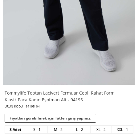
Tommylife Toptan Lacivert Fermuar Cepli Rahat Form
Klasik Paça Kadın Eşofman Alt - 94195
ÜRÜN KODU :
94195_04
Fiyatları görebilmek için lütfen giriş yapınız.
8 Adet
S - 1
M - 2
L - 2
XL - 2
XXL - 1