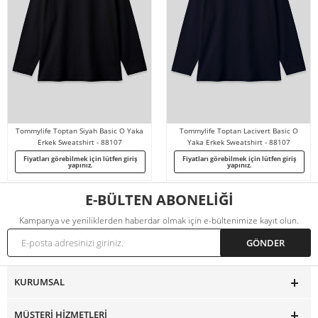
Tommylife Toptan Siyah Basic O Yaka
Tommylife Toptan Lacivert Basic O
Erkek Sweatshirt - 88107
Yaka Erkek Sweatshirt - 88107
Fiyatları görebilmek için lütfen giriş
Fiyatları görebilmek için lütfen giriş
yapınız.
yapınız.
E-BÜLTEN ABONELİĞİ
Kampanya ve yeniliklerden haberdar olmak için e-bültenimize kayıt olun.
KURUMSAL
MÜŞTERI HIZMETLERI