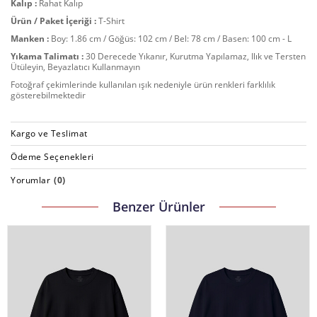
Kalıp :
Rahat Kalıp
Ürün / Paket İçeriği :
T-Shirt
Manken :
Boy: 1.86 cm / Göğüs: 102 cm / Bel: 78 cm / Basen: 100 cm - L
Yıkama Talimatı :
30 Derecede Yıkanır, Kurutma Yapılamaz, Ilık ve Tersten
Ütüleyin, Beyazlatıcı Kullanmayın
Fotoğraf çekimlerinde kullanılan ışık nedeniyle ürün renkleri farklılık
gösterebilmektedir
Kargo ve Teslimat
Ödeme Seçenekleri
Yorumlar
(0)
Benzer Ürünler