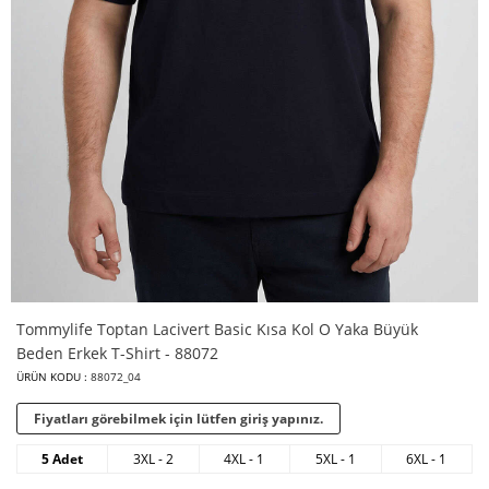
Tommylife Toptan Lacivert Basic Kısa Kol O Yaka Büyük
Beden Erkek T-Shirt - 88072
ÜRÜN KODU :
88072_04
Fiyatları görebilmek için lütfen giriş yapınız.
5 Adet
3XL - 2
4XL - 1
5XL - 1
6XL - 1