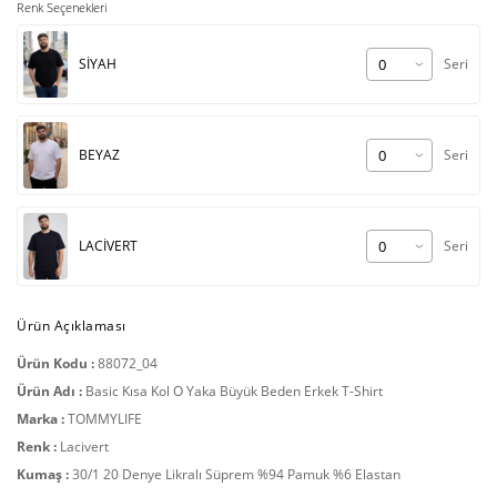
Renk Seçenekleri
SİYAH
Seri
BEYAZ
Seri
LACİVERT
Seri
Ürün Açıklaması
Ürün Kodu :
88072_04
Ürün Adı :
Basic Kısa Kol O Yaka Büyük Beden Erkek T-Shirt
Marka :
TOMMYLIFE
Renk :
Lacivert
Kumaş :
30/1 20 Denye Likralı Süprem %94 Pamuk %6 Elastan