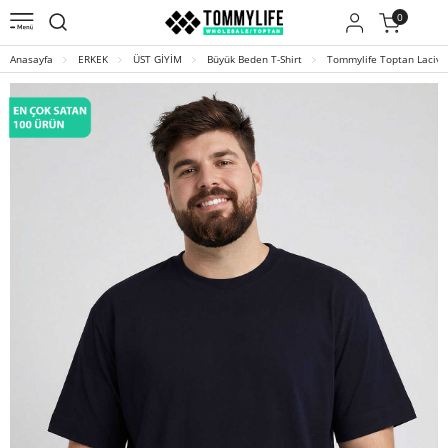
0
Anasayfa
ERKEK
ÜST GİYİM
Büyük Beden T-Shirt
Tommylife Toptan Laciver