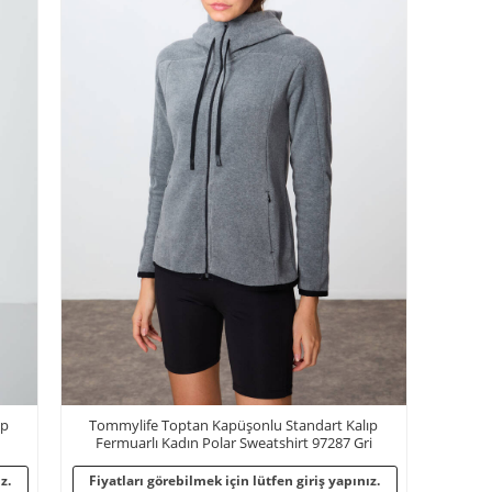
ıp
Tommylife Toptan Kapüşonlu Standart Kalıp
Fermuarlı Kadın Polar Sweatshirt 97287 Gri
Melanj
z.
Fiyatları görebilmek için lütfen giriş yapınız.