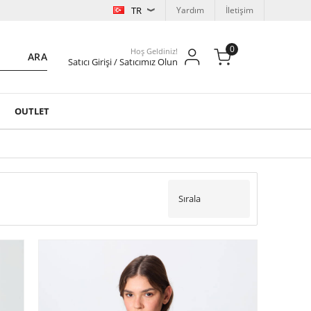
TR
Yardım
İletişim
0
Hoş Geldiniz!
ARA
Satıcı Girişi / Satıcımız Olun
OUTLET