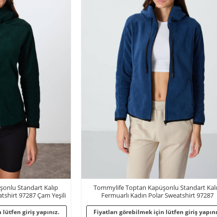
onlu Standart Kalıp
Tommylife Toptan Kapüşonlu Standart Kal
tshirt 97287 Çam Yeşili
Fermuarlı Kadın Polar Sweatshirt 97287
Parlament
 lütfen giriş yapınız.
Fiyatları görebilmek için lütfen giriş yapını