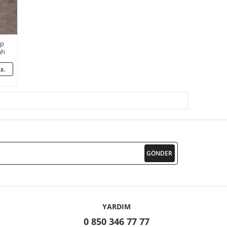
ıp
ah
z.
YARDIM
0 850 346 77 77