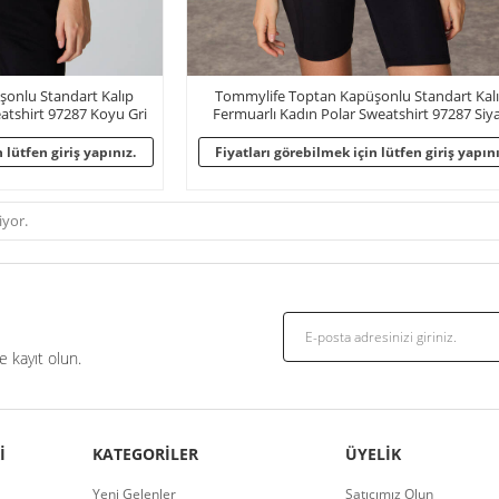
onlu Standart Kalıp
Tommylife Toptan Kapüşonlu Standart Kal
atshirt 97287 Koyu Gri
Fermuarlı Kadın Polar Sweatshirt 97287 Siy
 lütfen giriş yapınız.
Fiyatları görebilmek için lütfen giriş yapını
yor.
 kayıt olun.
I
KATEGORILER
ÜYELIK
Yeni Gelenler
Satıcımız Olun