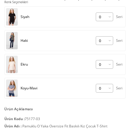
Renk Seçenekleri
Siyah
Seri
Haki
Seri
Ekru
Seri
Koyu-Mavi
Seri
Ürün Açıklaması
Ürün Kodu :
75177-03
Ürün Adı :
Pamuklu O Yaka Oversize Fit Baskılı Kız Çocuk T-Shirt