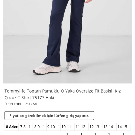
Tommylife Toptan Pamuklu O Yaka Oversize Fit Baskılı Kız
Çocuk T Shirt 75177 Haki
ÜRÜN KODU :
75177-03
Fiyatları görebilmek için lütfen giriş yapınız.
8 Adet
7-8 - 1
8-9 - 1
9-10 - 1
10-11 -
11-12 -
12-13 -
13-14 -
14-15 -
1
1
1
1
1