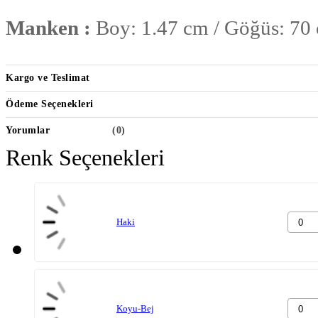
Manken :
Boy: 1.47 cm / Göğüs: 70 
Yıkama Talimatı :
30 Derecede Yıkan
Kargo ve Teslimat
Ütüleyin, Beyazlatıcı Kullanmayın
Ödeme Seçenekleri
Fotoğraf çekimlerinde kullanılan ışık 
Yorumlar
(0)
Renk Seçenekleri
gösterebilmektedir
Haki
Koyu-Bej